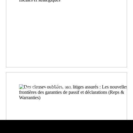
La guerre des talents en M&A :
comment sécuriser et motiver
les équipes clés ...
Corporate
23/01/2025
Des clauses oubliées, aux
litiges assurés : Les nouvelles
frontières des garanties...